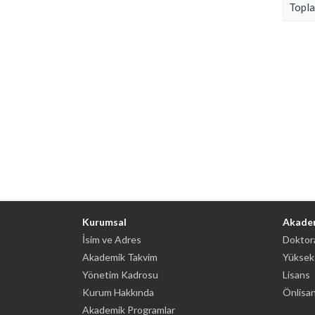
Topla
Kurumsal
Akade
İsim ve Adres
Doktora
Akademik Takvim
Yüksek
Yönetim Kadrosu
Lisans
Kurum Hakkında
Önlisa
Akademik Programlar