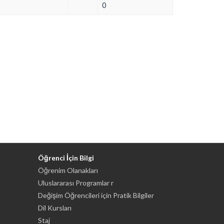
0
Öğrenci İçin Bilgi
Öğrenim Olanakları
Uluslararası Programlar r
Değişim Öğrencileri için Pratik Bilgiler
Dil Kursları
Staj