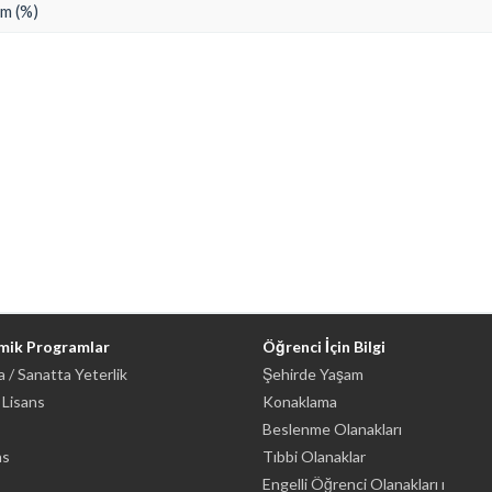
m (%)
mik Programlar
Öğrenci İçin Bilgi
 / Sanatta Yeterlik
Şehirde Yaşam
 Lisans
Konaklama
Beslenme Olanakları
ns
Tıbbi Olanaklar
Engelli Öğrenci Olanakları ı