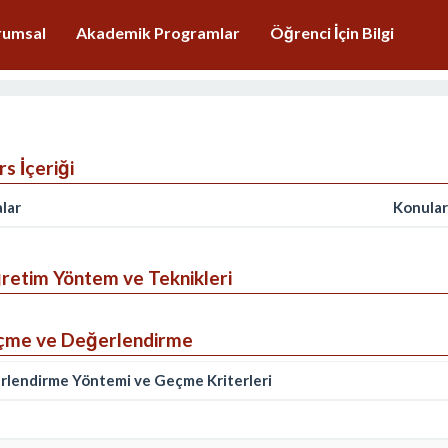
rumsal
Akademik Programlar
Öğrenci İçin Bilgi
s İçeriği
lar
Konular
etim Yöntem ve Teknikleri
çme ve Değerlendirme
rlendirme Yöntemi ve Geçme Kriterleri