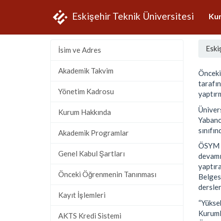
Eskişehir Teknik Üniversitesi
Ku
Eski
İsim ve Adres
Akademik Takvim
Önceki
tarafı
Yönetim Kadrosu
yaptır
Ünivers
Kurum Hakkında
Yabancı
sınıfın
Akademik Programlar
ÖSYM t
Genel Kabul Şartları
devamı
yaptır
Önceki Öğrenmenin Tanınması
Belges
dersler
Kayıt İşlemleri
“Yükse
Kuruml
AKTS Kredi Sistemi