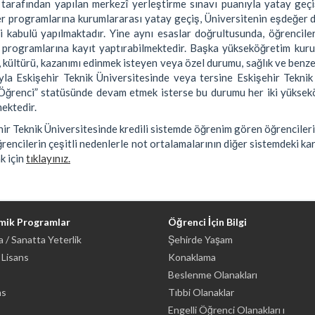
arafından yapılan merkezî yerleştirme sınavı puanıyla yatay geçi
r programlarına kurumlararası yatay geçiş, Üniversitenin eşdeğer d
i kabulü yapılmaktadır. Yine aynı esaslar doğrultusunda, öğrenciler
 programlarına kayıt yaptırabilmektedir. Başka yükseköğretim kurum
 kültürü, kazanımı edinmek isteyen veya özel durumu, sağlık ve benze
yla Eskişehir Teknik Üniversitesinde veya tersine Eskişehir Teknik
Öğrenci” statüsünde devam etmek isterse bu durumu her iki yükseköğ
ektedir.
hir Teknik Üniversitesinde kredili sistemde öğrenim gören öğrenciler
rencilerin çeşitli nedenlerle not ortalamalarının diğer sistemdeki kar
k için
tıklayınız.
mik Programlar
Öğrenci İçin Bilgi
 / Sanatta Yeterlik
Şehirde Yaşam
 Lisans
Konaklama
Beslenme Olanakları
ns
Tıbbi Olanaklar
Engelli Öğrenci Olanakları ı