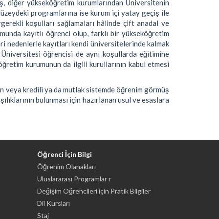
ş, diğer yükseköğretim kurumlarından Üniversitenin
üzeydeki programlarına ise kurum içi yatay geçiş ile
gerekli koşulları sağlamaları hâlinde çift anadal ve
unda kayıtlı öğrenci olup, farklı bir yükseköğretim
ri nedenlerle kayıtları kendi üniversitelerinde kalmak
 Üniversitesi öğrencisi de aynı koşullarda eğitimine
retim kurumunun da ilgili kurullarının kabul etmesi
in veya kredili ya da mutlak sistemde öğrenim görmüş
şılıklarının bulunması için hazırlanan usul ve esaslara
Öğrenci İçin Bilgi
Öğrenim Olanakları
Uluslararası Programlar r
Değişim Öğrencileri için Pratik Bilgiler
Dil Kursları
Staj