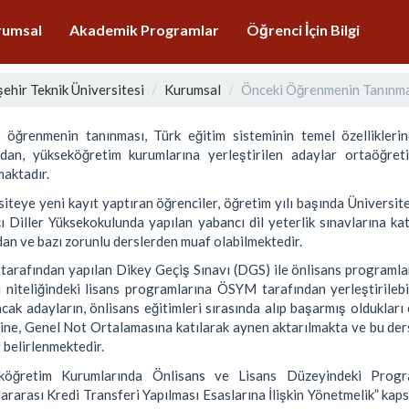
rumsal
Akademik Programlar
Öğrenci İçin Bilgi
şehir Teknik Üniversitesi
Kurumsal
Önceki Öğrenmenin Tanınm
 öğrenmenin tanınması, Türk eğitim sisteminin temel özellikleri
ndan, yükseköğretim kurumlarına yerleştirilen adaylar ortaöğret
maktadır.
iteye yeni kayıt yaptıran öğrenciler, öğretim yılı başında Üniversit
 Diller Yüksekokulunda yapılan yabancı dil yeterlik sınavlarına katı
dan ve bazı zorunlu derslerden muaf olabilmektedir.
arafından yapılan Dikey Geçiş Sınavı (DGS) ile önlisans programlar
 niteliğindeki lisans programlarına ÖSYM tarafından yerleştirilebi
acak adayların, önlisans eğitimleri sırasında alıp başarmış olduklar
ine, Genel Not Ortalamasına katılarak aynen aktarılmakta ve bu der
 belirlenmektedir.
köğretim Kurumlarında Önlisans ve Lisans Düzeyindeki Progr
ararası Kredi Transferi Yapılması Esaslarına İlişkin Yönetmelik” kap