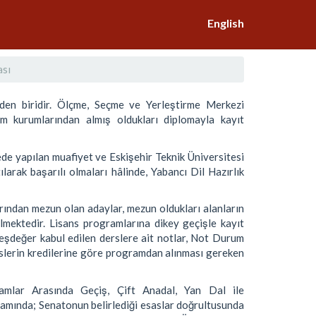
English
ası
nden biridir. Ölçme, Seçme ve Yerleştirme Merkezi
im kurumlarından almış oldukları diplomayla kayıt
ede yapılan muafiyet ve Eskişehir Teknik Üniversitesi
larak başarılı olmaları hâlinde, Yabancı Dil Hazırlık
ından mezun olan adaylar, mezun oldukları alanların
lmektedir. Lisans programlarına dikey geçişle kayıt
ı eşdeğer kabul edilen derslere ait notlar, Not Durum
slerin kredilerine göre programdan alınması gereken
amlar Arasında Geçiş, Çift Anadal, Yan Dal ile
samında; Senatonun belirlediği esaslar doğrultusunda