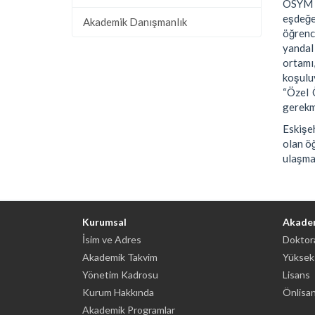
ÖSYM t
eşdeğe
Akademik Danışmanlık
öğrenc
yandal
ortamı,
koşulu
“Özel 
gerekm
Eskişe
olan öğ
ulaşma
Kurumsal
Akade
İsim ve Adres
Doktora
Akademik Takvim
Yüksek
Yönetim Kadrosu
Lisans
Kurum Hakkında
Önlisa
Akademik Programlar