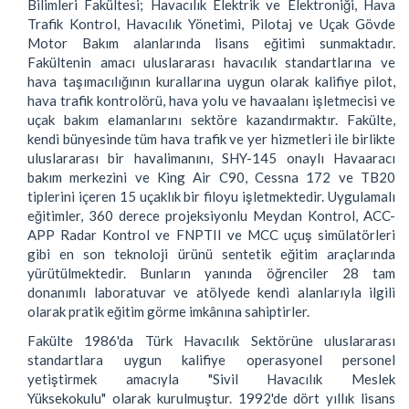
Bilimleri Fakültesi; Havacılık Elektrik ve Elektroniği, Hava
Trafik Kontrol, Havacılık Yönetimi, Pilotaj ve Uçak Gövde
Motor Bakım alanlarında lisans eğitimi sunmaktadır.
Fakültenin amacı uluslararası havacılık standartlarına ve
hava taşımacılığının kurallarına uygun olarak kalifiye pilot,
hava trafik kontrolörü, hava yolu ve havaalanı işletmecisi ve
uçak bakım elamanlarını sektöre kazandırmaktır. Fakülte,
kendi bünyesinde tüm hava trafik ve yer hizmetleri ile birlikte
uluslararası bir havalimanını, SHY-145 onaylı Havaaracı
bakım merkezini ve King Air C90, Cessna 172 ve TB20
tiplerini içeren 15 uçaklık bir filoyu işletmektedir. Uygulamalı
eğitimler, 360 derece projeksiyonlu Meydan Kontrol, ACC-
APP Radar Kontrol ve FNPTII ve MCC uçuş simülatörleri
gibi en son teknoloji ürünü sentetik eğitim araçlarında
yürütülmektedir. Bunların yanında öğrenciler 28 tam
donanımlı laboratuvar ve atölyede kendi alanlarıyla ilgili
olarak pratik eğitim görme imkânına sahiptirler.
Fakülte 1986'da Türk Havacılık Sektörüne uluslararası
standartlara uygun kalifiye operasyonel personel
yetiştirmek amacıyla "Sivil Havacılık Meslek
Yüksekokulu" olarak kurulmuştur. 1992'de dört yıllık lisans