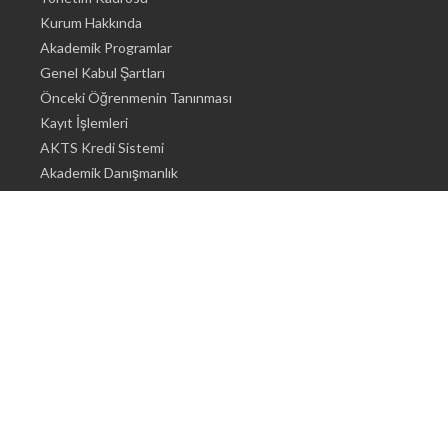
Kurum Hakkında
Akademik Programlar
Genel Kabul Şartları
Önceki Öğrenmenin Tanınması
Kayıt İşlemleri
AKTS Kredi Sistemi
Akademik Danışmanlık
Akademik Programlar
Doktora / Sanatta Yeterlik
Yüksek Lisans
Lisans
Önlisans
Öğrenci İçin Bilgi
Şehirde Yaşam
Konaklama
Beslenme Olanakları
Tıbbi Olanaklar