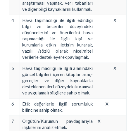
araştırması yapmak, veri tabanları
ve diğer bilgi kaynaklarını kullanmak.
4
Hava taşımacılığı ile ilgili edindiği
X
bilgi ve beceriler düzeyindeki
düşüncelerini ve önerilerini hava
taşımacılığı ile ilgili kişi ve
kurumlarla etkin iletişim kurarak,
yazılı /sözlü olarak nicel/nitel
verilerle destekleyerek paylaşmak.
5
Hava taşımacılığı ile ilgili alanındaki
X
güncel bilgileri içeren kitaplar, araç-
gereçler ve diğer kaynaklarla
desteklenen ileri düzeydeki kuramsal
ve uygulamalı bilgilere sahip olmak.
6
Etik değerlerle ilgili sorumluluk
X
bilincine sahip olmak.
7
Örgütün/Kurumun paydaşlarıyla
X
ilişkilerini analiz etmek.