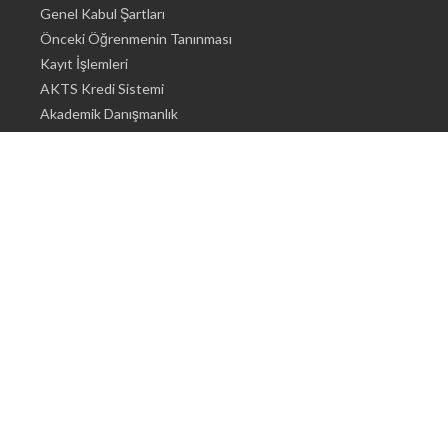
Genel Kabul Şartları
Önceki Öğrenmenin Tanınması
Kayıt İşlemleri
AKTS Kredi Sistemi
Akademik Danışmanlık
Akademik Programlar
Doktora / Sanatta Yeterlik
Yüksek Lisans
Lisans
Önlisans
Öğrenci İçin Bilgi
Şehirde Yaşam
Konaklama
Beslenme Olanakları
Tıbbi Olanaklar
Engelli Öğrenci Olanakları ı
Sigorta