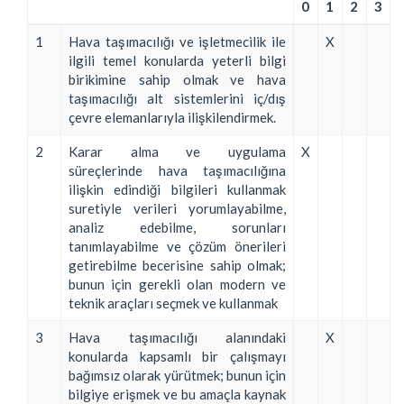
0
1
2
3
1
Hava taşımacılığı ve işletmecilik ile
X
ilgili temel konularda yeterli bilgi
birikimine sahip olmak ve hava
taşımacılığı alt sistemlerini iç/dış
çevre elemanlarıyla ilişkilendirmek.
2
Karar alma ve uygulama
X
süreçlerinde hava taşımacılığına
ilişkin edindiği bilgileri kullanmak
suretiyle verileri yorumlayabilme,
analiz edebilme, sorunları
tanımlayabilme ve çözüm önerileri
getirebilme becerisine sahip olmak;
bunun için gerekli olan modern ve
teknik araçları seçmek ve kullanmak
3
Hava taşımacılığı alanındaki
X
konularda kapsamlı bir çalışmayı
bağımsız olarak yürütmek; bunun için
bilgiye erişmek ve bu amaçla kaynak