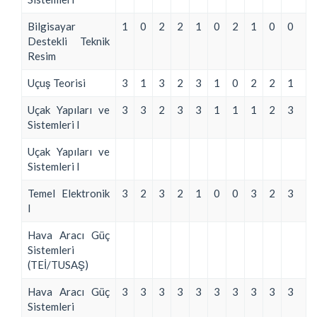
Bilgisayar
1
0
2
2
1
0
2
1
0
0
Destekli Teknik
Resim
Uçuş Teorisi
3
1
3
2
3
1
0
2
2
1
Uçak Yapıları ve
3
3
2
3
3
1
1
1
2
3
Sistemleri I
Uçak Yapıları ve
Sistemleri I
Temel Elektronik
3
2
3
2
1
0
0
3
2
3
I
Hava Aracı Güç
Sistemleri
(TEİ/TUSAŞ)
Hava Aracı Güç
3
3
3
3
3
3
3
3
3
3
Sistemleri