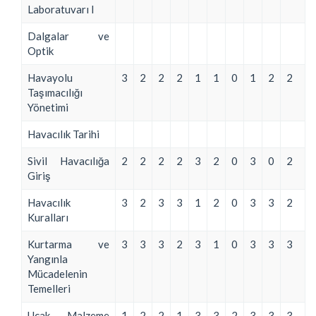
Laboratuvarı I
Dalgalar ve
Optik
Havayolu
3
2
2
2
1
1
0
1
2
2
Taşımacılığı
Yönetimi
Havacılık Tarihi
Sivil Havacılığa
2
2
2
2
3
2
0
3
0
2
Giriş
Havacılık
3
2
3
3
1
2
0
3
3
2
Kuralları
Kurtarma ve
3
3
3
2
3
1
0
3
3
3
Yangınla
Mücadelenin
Temelleri
Uçak Malzeme
1
2
2
1
3
3
2
3
3
3