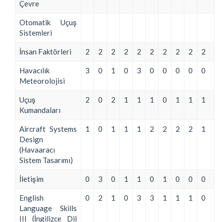
Çevre
Otomatik Uçuş
Sistemleri
İnsan Faktörleri
2
2
2
2
2
2
2
2
2
2
Havacılık
3
0
1
0
3
0
0
0
0
0
Meteorolojisi
Uçuş
2
0
2
1
1
1
0
1
1
1
Kumandaları
Aircraft Systems
1
0
1
1
1
2
2
2
2
1
Design
(Havaaracı
Sistem Tasarımı)
İletişim
0
3
0
1
1
0
1
0
0
0
English
0
2
1
0
3
3
1
1
1
0
Language Skills
III (İngilizce Dil