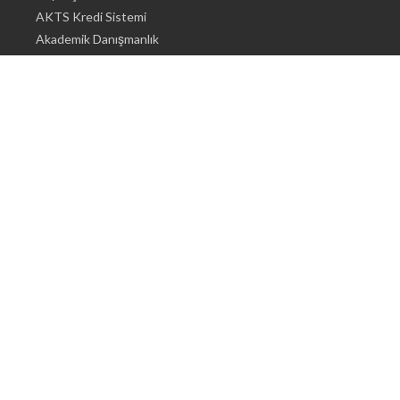
AKTS Kredi Sistemi
Akademik Danışmanlık
Akademik Programlar
Doktora / Sanatta Yeterlik
Yüksek Lisans
Lisans
Önlisans
Öğrenci İçin Bilgi
Şehirde Yaşam
Konaklama
Beslenme Olanakları
Tıbbi Olanaklar
Engelli Öğrenci Olanakları ı
Sigorta
Maddi Destek
Öğrenci İşleri Daire Başkanlığı
Öğrenci İçin Bilgi