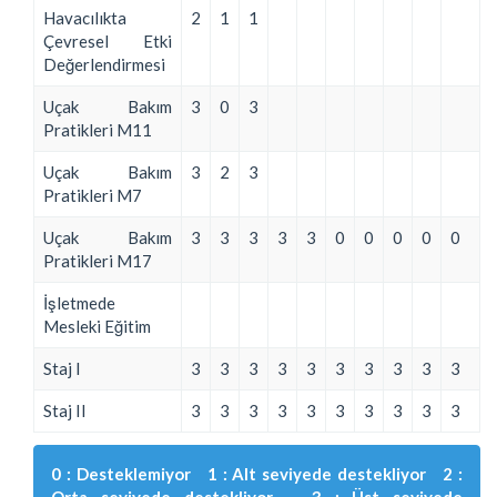
Havacılıkta
2
1
1
Çevresel Etki
Değerlendirmesi
Uçak Bakım
3
0
3
Pratikleri M11
Uçak Bakım
3
2
3
Pratikleri M7
Uçak Bakım
3
3
3
3
3
0
0
0
0
0
Pratikleri M17
İşletmede
Mesleki Eğitim
Staj I
3
3
3
3
3
3
3
3
3
3
Staj II
3
3
3
3
3
3
3
3
3
3
0 : Desteklemiyor 1 : Alt seviyede destekliyor 2 :
Orta seviyede destekliyor 3 : Üst seviyede