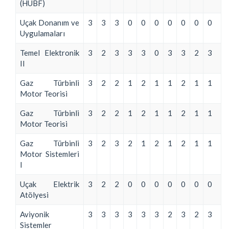
(HUBF)
Uçak Donanım ve
3
3
3
0
0
0
0
0
0
0
Uygulamaları
Temel Elektronik
3
2
3
3
3
0
3
3
2
3
II
Gaz Türbinli
3
2
2
1
2
1
1
2
1
1
Motor Teorisi
Gaz Türbinli
3
2
2
1
2
1
1
2
1
1
Motor Teorisi
Gaz Türbinli
3
2
3
2
1
2
1
2
1
1
Motor Sistemleri
I
Uçak Elektrik
3
2
2
0
0
0
0
0
0
0
Atölyesi
Aviyonik
3
3
3
3
3
3
2
3
2
3
Sistemler