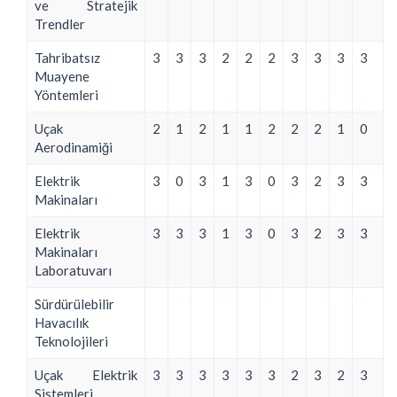
ve Stratejik
Trendler
Tahribatsız
3
3
3
2
2
2
3
3
3
3
Muayene
Yöntemleri
Uçak
2
1
2
1
1
2
2
2
1
0
Aerodinamiği
Elektrik
3
0
3
1
3
0
3
2
3
3
Makinaları
Elektrik
3
3
3
1
3
0
3
2
3
3
Makinaları
Laboratuvarı
Sürdürülebilir
Havacılık
Teknolojileri
Uçak Elektrik
3
3
3
3
3
3
2
3
2
3
Sistemleri