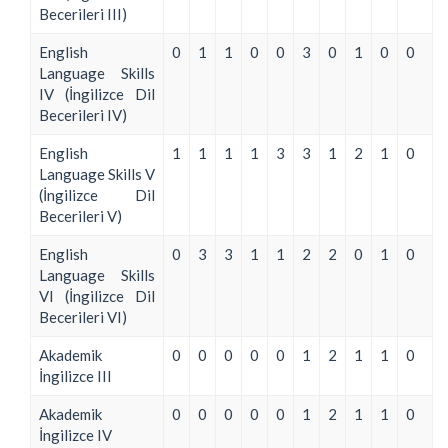
Becerileri III)
English
0
1
1
0
0
3
0
1
0
0
Language Skills
IV (İngilizce Dil
Becerileri IV)
English
1
1
1
1
3
3
1
2
1
0
Language Skills V
(İngilizce Dil
Becerileri V)
English
0
3
3
1
1
2
2
0
1
0
Language Skills
VI (İngilizce Dil
Becerileri VI)
Akademik
0
0
0
0
0
1
2
1
1
0
İngilizce III
Akademik
0
0
0
0
0
1
2
1
1
0
İngilizce IV