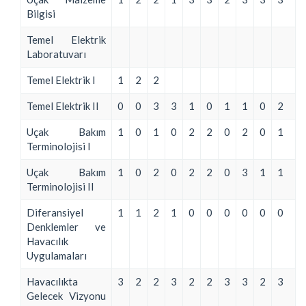
Bilgisi
Temel Elektrik
Laboratuvarı
Temel Elektrik I
1
2
2
Temel Elektrik II
0
0
3
3
1
0
1
1
0
2
Uçak Bakım
1
0
1
0
2
2
0
2
0
1
Terminolojisi I
Uçak Bakım
1
0
2
0
2
2
0
3
1
1
Terminolojisi II
Diferansiyel
1
1
2
1
0
0
0
0
0
0
Denklemler ve
Havacılık
Uygulamaları
Havacılıkta
3
2
2
3
2
2
3
3
2
3
Gelecek Vizyonu