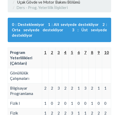
Uçak Gövde ve Motor Bakımı Bölümü
Ders - Prog. Yeterlilik İlişkileri
0 : Desteklemiyor 1 : Alt seviyede destekliyor 2 :
Orta seviyede destekliyor 3 : Üst seviyede
destekliyor
Program
1
2
3
4
5
6
7
8
9
10
Yeterlilikleri
(Çıktıları)
Gönüllülük
Çalışmaları
Bilgisayar
2
2
3
2
2
1
3
2
1
1
Programlama
Fizik I
1
0
2
0
1
0
0
1
0
0
Fizik
1
2
2
2
3
1
1
2
2
2