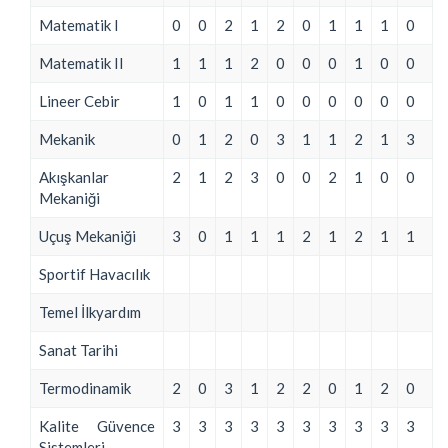
Matematik I
0
0
2
1
2
0
1
1
1
0
Matematik II
1
1
1
2
0
0
0
1
0
0
Lineer Cebir
1
0
1
1
0
0
0
0
0
0
Mekanik
0
1
2
0
3
1
1
2
1
3
Akışkanlar
2
1
2
3
0
0
2
1
0
0
Mekaniği
Uçuş Mekaniği
3
0
1
1
1
2
1
2
1
1
Sportif Havacılık
Temel İlkyardım
Sanat Tarihi
Termodinamik
2
0
3
1
2
2
0
1
2
0
Kalite Güvence
3
3
3
3
3
3
3
3
3
3
Sistemleri