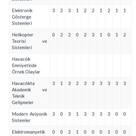
Elektronik
3
2
3
1
2
2
1
2
1
1
Gösterge
Sistemleri
Helikopter
0
2
2
0
2
3
1
0
1
2
Teorisi ve
Sistemleri
Havacılık
Emniyetinde
Örnek Olaylar
Havacılıkta
3
1
3
2
3
3
3
3
3
3
Akademik ve
Teknik
Gelişmeler
Modern Aviyonik
3
0
3
1
3
3
3
3
0
0
Sistemler
Elektromanyetik
0
0
2
1
0
0
0
1
0
0