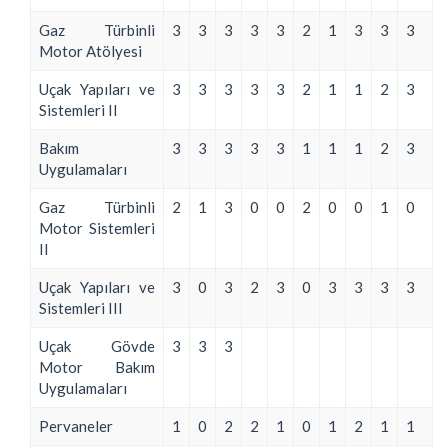
Gaz Türbinli
3
3
3
3
3
2
1
3
3
3
Motor Atölyesi
Uçak Yapıları ve
3
3
3
3
3
2
1
1
2
3
Sistemleri II
Bakım
3
3
3
3
3
1
1
1
2
3
Uygulamaları
Gaz Türbinli
2
1
3
0
0
2
0
0
1
0
Motor Sistemleri
II
Uçak Yapıları ve
3
0
3
2
3
0
3
3
3
3
Sistemleri III
Uçak Gövde
3
3
3
Motor Bakım
Uygulamaları
Pervaneler
1
0
2
2
1
0
1
2
1
1